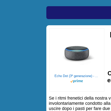
O
Echo Dot (3ª generazione) - Altoparlante intelligente con integrazione Alexa - Tessuto antracite
e
Se i ritmi frenetici della nostra
involontariamente condotto alla
uscire dopo i pasti per fare du